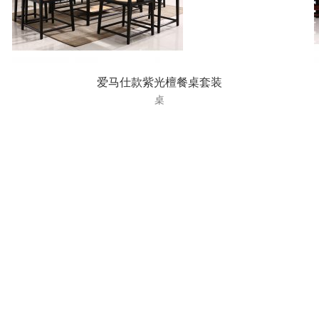
爱马仕款紫光檀餐桌套装
桌