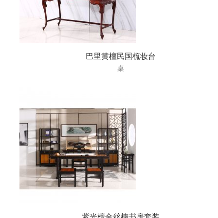
巴里黄檀民国梳妆台
桌
紫光檀金丝楠书房套装