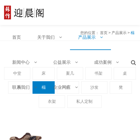
您的位置：
首页
>
产品展示
>
榻
首页
关于我们
产品展示
新闻中心
公益展示
成功案例
中堂
床
案几
书架
桌
联系我们
企业网店
椅
榻
柜
沙发
凳
衣架
私人定制